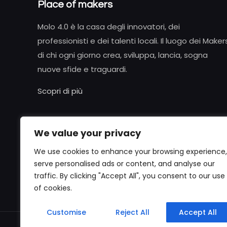
Place of makers
Molo 4.0 è la casa degli innovatori, dei
professionisti e dei talenti locali. Il luogo dei Maker
di chi ogni giorno crea, sviluppa, lancia, sogna
nuove sfide e traguardi.
Scopri di più
We value your privacy
We use cookies to enhance your browsing experience,
serve personalised ads or content, and analyse our
traffic. By clicking "Accept All", you consent to our use
of cookies.
Customise
Reject All
Accept All