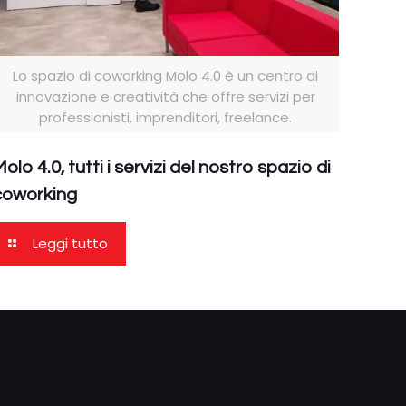
Lo spazio di coworking Molo 4.0 è un centro di
innovazione e creatività che offre servizi per
professionisti, imprenditori, freelance.
olo 4.0, tutti i servizi del nostro spazio di
coworking
Leggi tutto