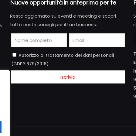
Nuove opportunità in anteprima per te
Resta aggiornato su eventi e meeting e scopri
S
s,
tutti i nostri consigli per il tuo business.
s
T
Autorizzo al trattamento dei dati personali
E
(GDPR 679/2016)
I
9
S
9