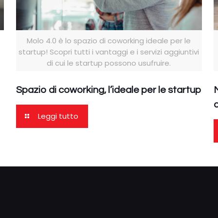
Molo 4.0 è lo spazio di coworking ideale per le
startup! Scopri tutti i vantaggi e i servizi aggiuntivi
di cui le startup possono usufruire.
Spazio di coworking, l’ideale per le startup
M
Leggi tutto