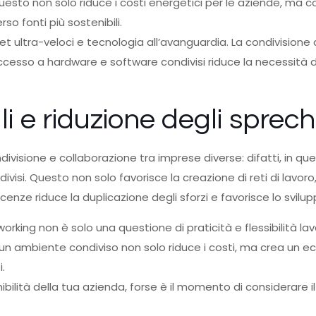
sto non solo riduce i costi energetici per le aziende, ma c
o fonti più sostenibili.
net ultra-veloci e tecnologia all’avanguardia. La condivisione
ccesso a hardware e software condivisi riduce la necessità di 
i e riduzione degli sprech
divisione e collaborazione tra imprese diverse: difatti, in q
ivisi. Questo non solo favorisce la creazione di reti di lavoro
ze riduce la duplicazione degli sforzi e favorisce lo sviluppo
 coworking non è solo una questione di praticità e flessibilità 
 un ambiente condiviso non solo riduce i costi, ma crea un 
i.
bilità della tua azienda, forse è il momento di considerare i